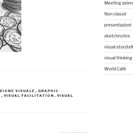
Meeting aziend
Non classé
presentazioni
sketchnotes
visual storytel
visual thinking
World Cafè
AZIONE VISUALE
,
GRAPHIC
N
,
VISUAL FACILITATION
,
VISUAL