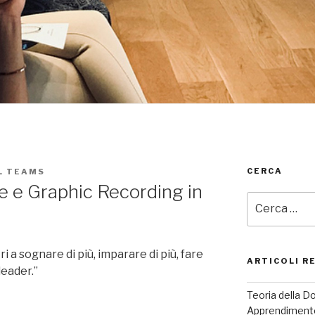
CERCA
L TEAMS
le e Graphic Recording in
Cerca:
tri a sognare di più, imparare di più, fare
ARTICOLI R
 leader.”
Teoria della D
Apprendiment