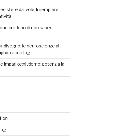
desistere dal volerli riempiere
atività
one credono di non saper
disegno: le neuroscienze al
aphic recording
e impari ogni giorno: potenzia la
ation
ing