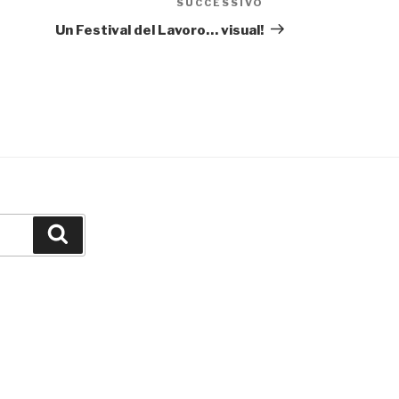
SUCCESSIVO
Articolo
successivo
Un Festival del Lavoro… visual!
Cerca